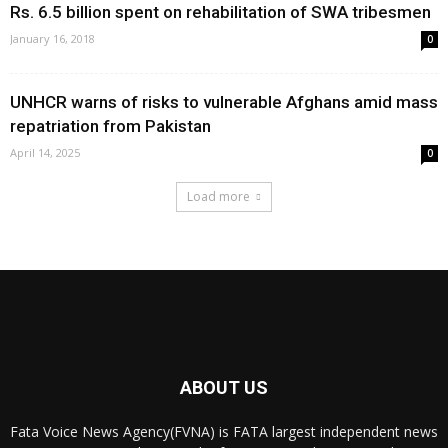
Rs. 6.5 billion spent on rehabilitation of SWA tribesmen
January 16, 2018
0
UNHCR warns of risks to vulnerable Afghans amid mass
repatriation from Pakistan
April 14, 2025
0
Load more
ABOUT US
Fata Voice News Agency(FVNA) is FATA largest independent news