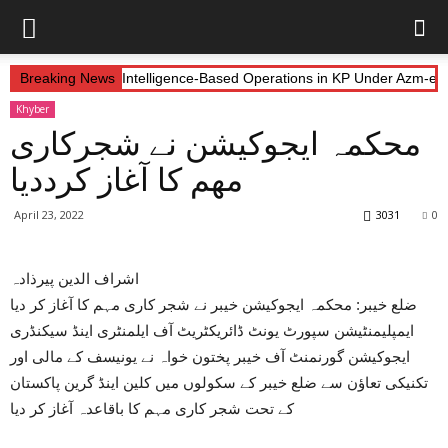
y Forces Continue Intelligence-Based Operations in KP Under Azm-e-I
Breaking News
Khyber
محکمہ ایجوکیشن نے شجرکاری
مھم کا آغاز کرددیا
April 23, 2022
3031
0
اشراف الدین پیرذادہ
ضلع خیبر: محکمہ ایجوکیشن خیبر نے شجر کاری مہم کا آغاز کر دیا
ایمپلیمنٹیشن سپورٹ یونٹ ڈائریکٹریٹ آف ایلمنٹری اینڈ سیکنڈری
ایجوکیشن گورنمنٹ آف خیبر پختون خواہ نے یونیسف کے مالی اور
تکنیکی تعاؤن سے ضلع خیبر کے سکولوں میں کلین اینڈ گرین پاکستان
کے تحت شجر کاری مہم کا باقاعدہ آغاز کر دیا