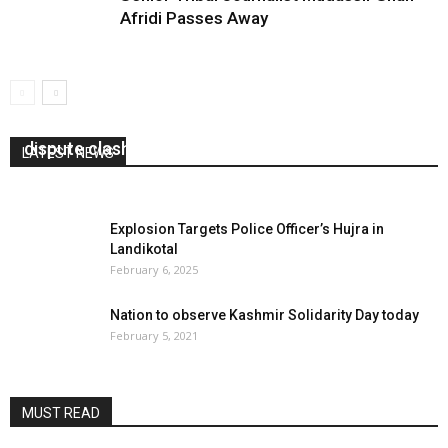
Afridi Passes Away
6 killed 24 wounded in Kurram district land
dispute clash
LATEST NEWS
June 29, 2020
0
Explosion Targets Police Officer’s Hujra in
Landikotal
February 6, 2025
Nation to observe Kashmir Solidarity Day today
February 5, 2021
MUST READ