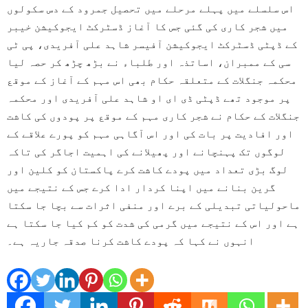
اس سلسلے میں پہلے مرحلے میں تحصیل جمرود کے دس سکولوں
میں شجر کاری کی گئی جس کا آغاز ڈسٹرکٹ ایجوکیشن خیبر
کے ڈپٹی ڈسٹرکٹ ایجوکیشن آفیسر شاہد علی آفریدی، پی ٹی
سی کے ممبران، اساتذہ اور طلباء نے بڑھ چڑھ کر حصہ لیا
محکمہ جنگلات کے متعلقہ حکام بھی اس مہم کے آغاز کے موقع
پر موجود تھے ڈپٹی ڈی ای او شاہد علی آفریدی اور محکمہ
جنگلات کے حکام نے شجر کاری مہم کے موقع پر پودوں کی کاشت
اور افادیت پر بات کی اور اس آگاہی مہم کو پورے علاقے کے
لوگوں تک پہنچانے اور پھیلانے کی اہمیت اجاگر کی تاکہ
لوگ بڑی تعداد میں پودے کاشت کرے پاکستان کو کلین اور
گرین بنانے میں اپنا کردار ادا کرے جس کے نتیجے میں
ماحولیاتی تبدیلی کے برے اور منفی اثرات سے بچا جا سکتا
ہے اور اس کے نتیجے میں گرمی کی شدت کو کم کیا جا سکتا ہے
انہوں نے کہا کہ پودے کاشت کرنا صدقہ جاریہ ہے۔