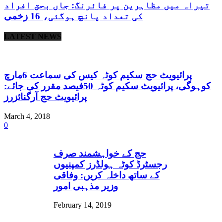
تیراہ میں مظاہرین پر فائرنگ: جاں بحق افراد
کی تعداد پانچ ہوگئی، 16 زخمی
LATEST NEWS
پرائیویٹ حج سکیم کوٹہ کیس کی سماعت 6مارچ
کوہوگی، پرائیویٹ سکیم کوٹہ 50فیصد مقرر کی جائے:
پرائیویٹ حج آرگنائزرز
March 4, 2018
0
حج کے خواہشمند صرف
رجسٹرڈ کوٹہ ہولڈرز کمپنیوں
کے ساتھ داخلہ کریں: وفاقی
وزیر مذہبی امور
February 14, 2019