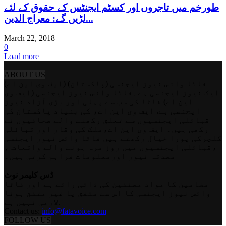
طورخم میں تاجروں اور کسٹم ایجنٹس کے حقوق کے لئے
لڑیں گے: معراج الدین...
March 22, 2018
0
Load more
ABOUT US
فاٹا وائس نیوز ایجنسی (پاکستان) (ایف وی این اے)
ایک نیوز ایجنسی ہے۔فاٹا وائس نیوز ایجنسی (ایف وی
این اے) فاٹا کی سب سے پہلی اور بڑی آزاد نیوز
ایجنسی ہے. ایف وی این اے، کی بنیاد پاکستان کی
قبائلی ایجنسیوں سے تعلق رکھنے والے صحافیوں نے
رکھی ہیں۔ ایف وی این اے،ملک کی وقار اور قبائلی
کلچرکی پورا خیال رکھتے ہیں فاٹا وائس نیوز ایجنسی
،قبائلی ایجنسیوں میں روز مرہ ہونے والے واقعات ،
مصدقہ نیوز اورمعلومات فراہم کرتی ہیں۔
ڈس کلیمر نوٹ
مضامین کا مواد مصنفین کی ذاتی رائے ہے اور فاٹا
وائس نیوز ایجنسی کا اس سے متفق یا غیر متفق ہونا
لازمی نہیں ہے.
Contact us:
info@fatavoice.com
FOLLOW US