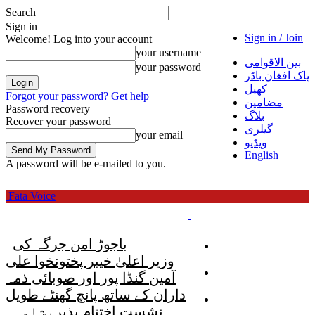
Search
Sign in
Sign in / Join
Welcome! Log into your account
your username
بین الاقوامی
your password
پاک افغان باڈر
کھیل
Forgot your password? Get help
مضامین
Password recovery
بلاگ
Recover your password
گیلری
your email
ویڈیو
English
A password will be e-mailed to you.
Fata Voice
تازہ ترین
باجوڑ امن جرگہ کی
کھیل
وزیر اعلیٰ خیبر پختونخوا علی
پاکستان
آمین گنڈا پور اور صوبائی ذمہ
داران کے ساتھ پانچ گھنٹے طویل
اورکزئی ایجنسی
نشست اختتام پذیر
پشاور