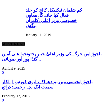
کم شلمان ٹیکنیکل کالج کو جلد
فعال کیا جائے گا: معاون
خصوصی وزیر اعلی ،کامران
بنگش
January 11, 2019
MUST READ
باجوڑ امن جرگہ کی وزیر اعلیٰ خیبر پختونخوا علی آمین
گنڈا پور اور صوبائی...
August 9, 2025
0
باجوڑ ایجنسی میں بم دھماکہ، لیوی فورس اہلکار
سمیت ایک بچہ زخمی: ذرائع
February 17, 2018
0