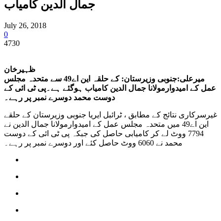
جمال الدین کامیاب
July 26, 2018
0
4730
ظہیرخان
میرعلی:جنوبی وزیرستان: کے حلقہ این اے49 سے متحدہ مجلس
عمل کے امیدوارمولانا جمال الدین کامیاب ہوگئے ہے۔پی ٹی ائی کے
دوست محمد دوسرے نمبر پر رہے۔
غیرسرکاری نتائج کے مطابق ، ٹرائبل ایریا جنوبی وزیرستان کے حلقے
این اے49 میں متحدہ مجلس عمل کے امیدوارمولانا جمال الدین نے
7794 ووٹ لے کر کامیابی حاصل کی جبکہ پی ٹی ائی کے دوست
محمد نے 6060 ووٹ حاصل کئے اور دوسرے نمبر پر رہے۔