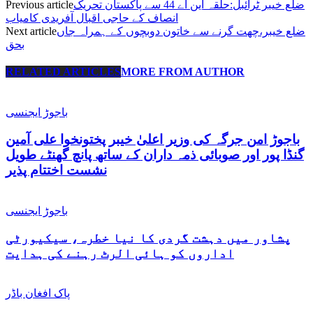
ضلع خیبر ٹرائبل:حلقہ این اے 44 سے پاکستان تحریک
Previous article
انصاف کے حاجی اقبال آفریدی کامیاب
ضلع خیبر،چھت گرنے سے خاتون دوبچوں کے ہمراہ جاں
Next article
بحق
RELATED ARTICLES
MORE FROM AUTHOR
باجوڑ ایجنسی
باجوڑ امن جرگہ کی وزیر اعلیٰ خیبر پختونخوا علی آمین
گنڈا پور اور صوبائی ذمہ داران کے ساتھ پانچ گھنٹے طویل
نشست اختتام پذیر
باجوڑ ایجنسی
پشاور میں دہشت گردی کا نیا خطرہ، سیکیورٹی
اداروں کو ہائی الرٹ رہنے کی ہدایت
پاک افغان باڈر