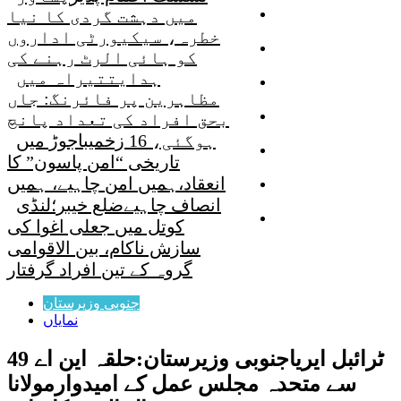
شمالی وزیرستان
میں دہشت گردی کا نیا
خطرہ، سیکیورٹی اداروں
جنوبی وزیرستان
کو ہائی الرٹ رہنے کی
ہدایت
تیراہ میں
مہمند ایجنسی
مظاہرین پر فائرنگ: جاں
کرم ایجنسی
بحق افراد کی تعداد پانچ
ہوگئی، 16 زخمی
باجوڑ میں
باجوڑ ایجنسی
تاریخی “امن پاسون” کا
انعقاد،ہمیں امن چاہیے، ہمیں
خیبر ایجنسی
انصاف چاہیے
ضلع خیبر؛لنڈی
صفحۂ اول
کوتل میں جعلی اغوا کی
سازش ناکام، بین الاقوامی
گروہ کے تین افراد گرفتار
جنوبی وزیرستان
نمایاں
ٹرائبل ایریاجنوبی وزیرستان:حلقہ این اے 49
سے متحدہ مجلس عمل کے امیدوارمولانا