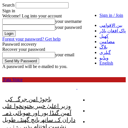
Search
Sign in
Sign in / Join
Welcome! Log into your account
your username
بین الاقوامی
your password
پاک افغان باڈر
کھیل
Forgot your password? Get help
مضامین
Password recovery
بلاگ
Recover your password
گیلری
your email
ویڈیو
English
A password will be e-mailed to you.
Fata Voice
تازہ ترین
باجوڑ امن جرگہ کی
کھیل
وزیر اعلیٰ خیبر پختونخوا علی
پاکستان
آمین گنڈا پور اور صوبائی ذمہ
داران کے ساتھ پانچ گھنٹے طویل
اورکزئی ایجنسی
نشست اختتام پذیر
پشاور