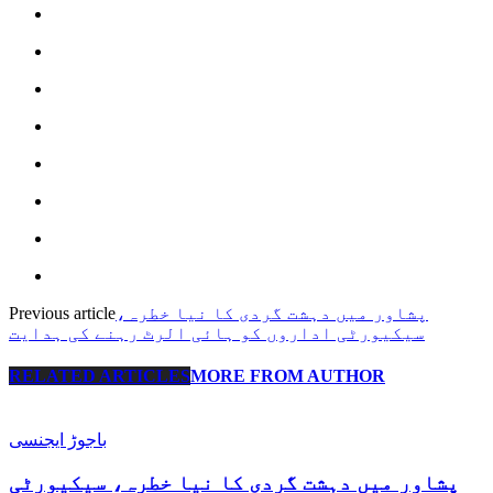
پشاور میں دہشت گردی کا نیا خطرہ،
Previous article
سیکیورٹی اداروں کو ہائی الرٹ رہنے کی ہدایت
RELATED ARTICLES
MORE FROM AUTHOR
باجوڑ ایجنسی
پشاور میں دہشت گردی کا نیا خطرہ، سیکیورٹی