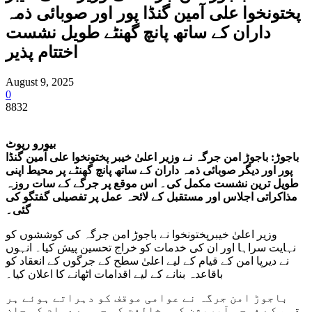
پختونخوا علی آمین گنڈا پور اور صوبائی ذمہ
داران کے ساتھ پانچ گھنٹے طویل نشست
اختتام پذیر
August 9, 2025
0
8832
بیورو رپوٹ
باجوڑ: باجوڑ امن جرگہ نے وزیر اعلیٰ خیبر پختونخوا علی آمین گنڈا
پور اور دیگر صوبائی ذمہ داران کے ساتھ پانچ گھنٹے پر محیط اپنی
طویل ترین نشست مکمل کی۔ اس موقع پر جرگے کے سات روزہ
مذاکراتی اجلاس اور مستقبل کے لائحہ عمل پر تفصیلی گفتگو کی
گئی۔
وزیر اعلیٰ خیبرپختونخوا نے باجوڑ امن جرگہ کی کوششوں کو
نہایت سراہا اور ان کی خدمات کو خراج تحسین پیش کیا۔ انہوں
نے دیرپا امن کے قیام کے لیے اعلیٰ سطح کے جرگوں کے انعقاد کو
باقاعدہ بنانے کے لیے اقدامات اٹھانے کا اعلان کیا۔
باجوڑ امن جرگہ نے عوامی موقف کو دہراتے ہوئے ہر
قسم کے فوجی آپریشن کی مخالفت کی جس سے عوام کی جان