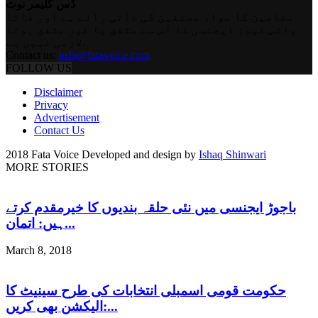
ڈس کلیمر نوٹ
مضامین کا مواد مصنفین کی ذاتی رائے ہے اور فاٹا
وائس نیوز ایجنسی کا اس سے متفق یا غیر متفق ہونا
لازمی نہیں ہے.
Contact us:
info@fatavoice.com
FOLLOW US
Disclaimer
Privacy
Advertisement
Contact Us
2018 Fata Voice Developed and design by
Ishaq Shinwari
MORE STORIES
باجوڑ ایجنسی میں نئی حلقہ بندیوں کا خیرمقدم کرتے
ہیں: اتمان...
March 8, 2018
حکومت قومی اسمبلی انتخابات کی طرح سینیٹ کا
الیکشن بھی کریں:...