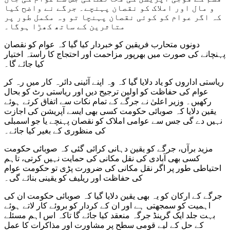
و مال اور املاک کو نقصان پہنچے۔ جرگے نے واضح کیا
کہ اگر عوام کو کوئی نقصان پہنچا تو وہ مکمل طور پر
متاثرین کے ساتھ کھڑا ہوگا۔
دونوں متحارب فریقین کو خبردار کیا گیا کہ عوام کو نقصان
پہنچانے کی صورت میں بھرپور مزاحمت اور احتجاج کا راستہ اختیار
کیا جائے گا۔
ریاستی اداروں کو یاد دلایا گیا کہ وہ اپنے آئینی دائرہ کار میں رہ کر
عوام کی حفاظت کو اولین ترجیح دیں اور ریاستی رٹ کو بحال
رکھیں۔ وزیر اعلیٰ نے جرگے کے تمام نکات سے اتفاق کرتے ہوئے
یقین دلایا کہ صوبائی حکومت کسی بھی ایسے آپریشن کی اجازت
نہیں دے گی جس سے عوامی املاک کو نقصان پہنچے یا جو اسمبلی
کی منظوری کے بغیر کیا جائے۔
مزید برآں، جرگے کو یقین دہانی کرائی گئی کہ صوبائی حکومت
کسی بھی آبادی کی نقل مکانی کی حمایت نہیں کرتی، تاہم
احتیاطی طور پر اگر نقل مکانی کی ضرورت پڑی تو حکومت عوام
کی حفاظت اور ریلیف کو یقینی بنائے گی۔
جرگے کے ارکان کو یہ بھی یقین دلایا گیا کہ صوبائی حکومت ان کی
اہمیت کو سمجھتی ہے اور ان کے کردار کو بروئے کار لاتے ہوئے
بہت جلد ایک گرینڈ جرگہ منعقد کیا جائے گا تاکہ اس اہم مسئلے
کے حل کے لیے قومی سطح پر مشاورت اور مذاکرات کا عمل