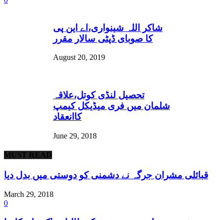
شاکر اللہ شینواری،اے این پی
کا صوبای ڈپٹی سالار مقرر
August 20, 2019
تحصیل لنڈی کوتل،علاقہ
شلمان میں فری میڈیکل کیمپ
کاانعقاد
June 29, 2018
MUST READ
قبائلی مشران جرگہ نے دشمنی کو دوستی میں بدل دیا
March 29, 2018
0