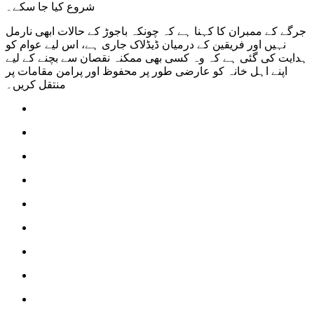
شروع کیا جا سکے۔
جرگے کے ممبران کا کہنا ہے کہ چونکہ باجوڑ کے حالات ابھی نارمل
نہیں اور فریقین کے درمیان ڈیڈلاک جاری ہے، اس لیے عوام کو
ہدایت کی گئی ہے کہ وہ کسی بھی ممکنہ نقصان سے بچنے کے لیے
اپنے اہل خانہ کو عارضی طور پر محفوظ اور پرامن مقامات پر
منتقل کریں۔