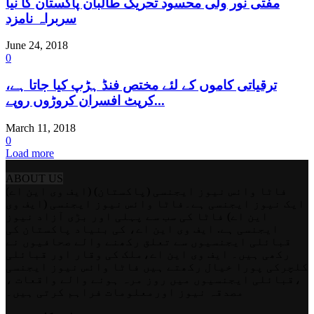
مفتی نور ولی محسود تحریک طالبان پاکستان کا نیا
سربراہ نامزد
June 24, 2018
0
ترقیاتی کاموں کے لئے مختص فنڈ ہڑپ کیا جاتا ہے،
کرپٹ افسران کروڑوں روپے...
March 11, 2018
0
Load more
ABOUT US
فاٹا وائس نیوز ایجنسی (پاکستان) (ایف وی این اے)
ایک نیوز ایجنسی ہے۔فاٹا وائس نیوز ایجنسی (ایف وی
این اے) فاٹا کی سب سے پہلی اور بڑی آزاد نیوز
ایجنسی ہے. ایف وی این اے، کی بنیاد پاکستان کی
قبائلی ایجنسیوں سے تعلق رکھنے والے صحافیوں نے
رکھی ہیں۔ ایف وی این اے،ملک کی وقار اور قبائلی
کلچرکی پورا خیال رکھتے ہیں فاٹا وائس نیوز ایجنسی
،قبائلی ایجنسیوں میں روز مرہ ہونے والے واقعات ،
مصدقہ نیوز اورمعلومات فراہم کرتی ہیں۔