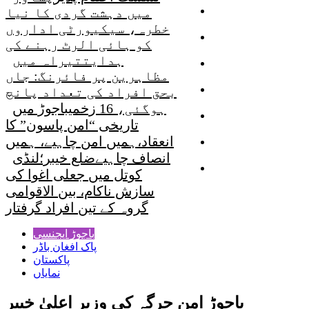
شمالی وزیرستان
میں دہشت گردی کا نیا
خطرہ، سیکیورٹی اداروں
جنوبی وزیرستان
کو ہائی الرٹ رہنے کی
ہدایت
تیراہ میں
مہمند ایجنسی
مظاہرین پر فائرنگ: جاں
کرم ایجنسی
بحق افراد کی تعداد پانچ
ہوگئی، 16 زخمی
باجوڑ میں
باجوڑ ایجنسی
تاریخی “امن پاسون” کا
انعقاد،ہمیں امن چاہیے، ہمیں
خیبر ایجنسی
انصاف چاہیے
ضلع خیبر؛لنڈی
صفحۂ اول
کوتل میں جعلی اغوا کی
سازش ناکام، بین الاقوامی
گروہ کے تین افراد گرفتار
باجوڑ ایجنسی
پاک افغان باڈر
پاکستان
نمایاں
باجوڑ امن جرگہ کی وزیر اعلیٰ خیبر